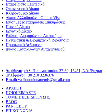
Εταιρεία στο Εξωτερικό
Οικογενειακό Δίκαιο
Κληρονομικό Δίκαιο
Δίκαιο Αλλοδαπών – Golden Visa
Επίσημες Μεταφράσεις Επικυρώσεις
Ποινικό Δίκαιο
Εργατικό Δίκαιο
Επίλυση Διαφορών και Δικαστήρια
Πνευματική & Βιομηχανική Ιδιοκτησία
Προσωπικά Δεδομένα
Δίκαιο Καταναλωτών Ανταγωνισμού
Διεύθυνση:
Αλ. Παπαναστασίου 37-39, 15451, Νέο Ψυχικό
Τηλέφωνο:
+30 210 3236376
Email:
vasilopoulouartemis@gmail.com
ΑΡΧΙΚΗ
ΠΟΙΟΙ ΕΙΜΑΣΤΕ
ΤΟΜΕΙΣ ΕΞΕΙΔΙΚΕΥΣΗΣ
BLOG
ΡΑΝΤΕΒΟΥ
ΕΠΙΚΟΙΝΩΝΙΑ