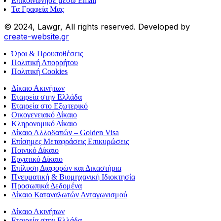
Επικοινώνησε μέσω Email
Τα Γραφεία Μας
© 2024, Lawgr, All rights reserved. Developed by
create-website.gr
Όροι & Προυποθέσεις
Πολιτική Απορρήτου
Πολιτική Cookies
Δίκαιο Ακινήτων
Εταιρεία στην Ελλάδα
Εταιρεία στο Εξωτερικό
Οικογενειακό Δίκαιο
Κληρονομικό Δίκαιο
Δίκαιο Αλλοδαπών – Golden Visa
Επίσημες Μεταφράσεις Επικυρώσεις
Ποινικό Δίκαιο
Εργατικό Δίκαιο
Επίλυση Διαφορών και Δικαστήρια
Πνευματική & Βιομηχανική Ιδιοκτησία
Προσωπικά Δεδομένα
Δίκαιο Καταναλωτών Ανταγωνισμού
Δίκαιο Ακινήτων
Εταιρεία στην Ελλάδα